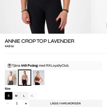
ANNIE CROP TOP LAVENDER
449 kr
Tjäna
449 Poäng
med
RXLoyaltyClub.
Size
S
M
L
XL
LÄGG I VARUKORGEN