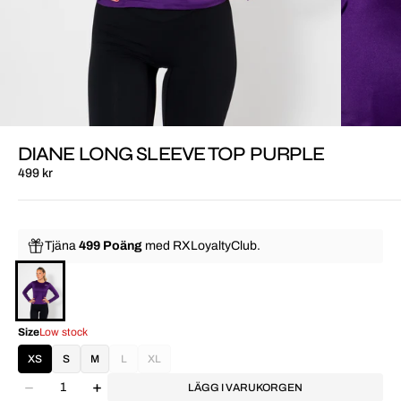
DIANE LONG SLEEVE TOP PURPLE
499 kr
Tjäna
499 Poäng
med
RXLoyaltyClub.
Size
Low stock
XS
S
M
L
XL
LÄGG I VARUKORGEN