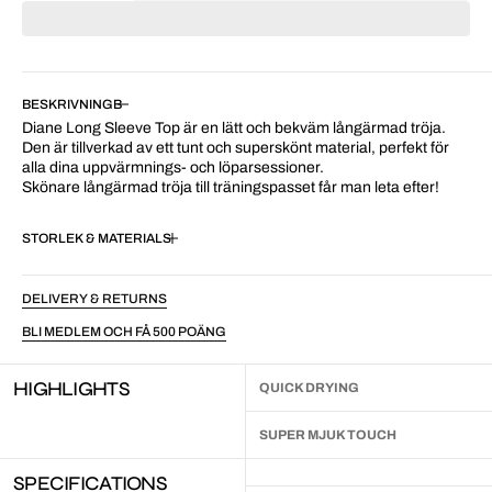
BESKRIVNING
Diane Long Sleeve Top är en lätt och bekväm långärmad tröja.
Den är tillverkad av ett tunt och superskönt material, perfekt för
alla dina uppvärmnings- och löparsessioner.
Skönare långärmad tröja till träningspasset får man leta efter!
STORLEK & MATERIAL
DELIVERY & RETURNS
BLI MEDLEM OCH FÅ 500 POÄNG
HIGHLIGHTS
QUICK DRYING
SUPER MJUK TOUCH
SPECIFICATIONS