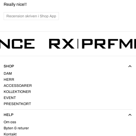
Really nice!!
Recension skriven i Shop App
SHOP
DAM
HERR
ACCESSOARER
KOLLEKTIONER
EVENT
PRESENTKORT
HELP
Om oss
Byten & returer
Kontakt