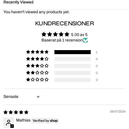
Recently Viewed
You haven't viewed any products yet.
KUNDRECENSIONER
5.00 av 5
Baserat på 1 recension
1
0
0
0
0
Sort by
06/07/2024
Mathias