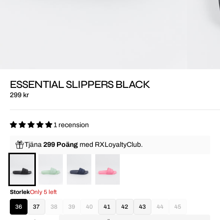
ESSENTIAL SLIPPERS BLACK
299 kr
1 recension
Tjäna
299 Poäng
med
RXLoyaltyClub.
Storlek
Only 5 left
36
37
38
39
40
41
42
43
44
45