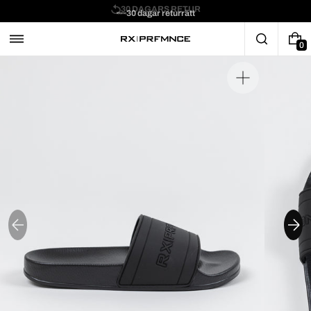
30 DAGARS RETUR
30 dagar returrätt
0