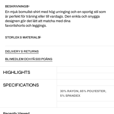
BESKRIVNING
En mjuk bomullst-shirt med hög urringing och en sportig stil som
är perfekt för träning eller till vardags. Den enkla och snygga
designen gör det lätt att matcha med dina
favoritshorts och leggings.
STORLEK & MATERIAL
DELIVERY & RETURNS
BLI MEDLEM OCH FÅ 500 POÄNG
HIGHLIGHTS
SPECIFICATIONS
30% RAYON, 65% POLYESTER,
5% SPANDEX
Recently Viewed