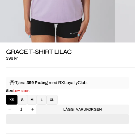
GRACE T-SHIRT LILAC
399 kr
Tjäna
399 Poäng
med
RXLoyaltyClub.
Size
Low stock
XS
S
M
L
XL
LÄGG I VARUKORGEN