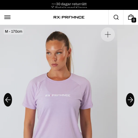
30 dagar returrätt
Betala med Klarna
0
M - 170cm