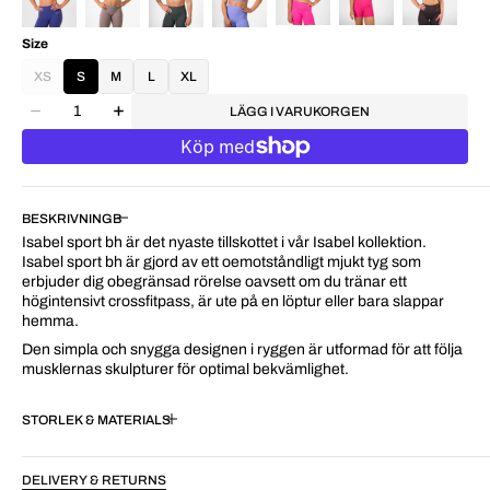
Size
XS
S
M
L
XL
LÄGG I VARUKORGEN
BESKRIVNING
Isabel sport bh är det nyaste tillskottet i vår Isabel kollektion.
Isabel sport bh är gjord av ett oemotståndligt mjukt tyg som
erbjuder dig obegränsad rörelse oavsett om du tränar ett
högintensivt crossfitpass, är ute på en löptur eller bara slappar
hemma.
Den simpla och snygga designen i ryggen är utformad för att följa
musklernas skulpturer för optimal bekvämlighet.
STORLEK & MATERIAL
DELIVERY & RETURNS