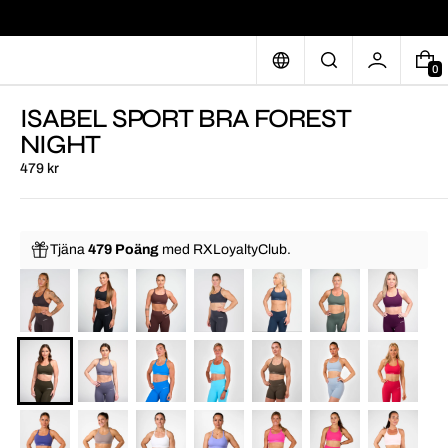
0
ISABEL SPORT BRA FOREST
NIGHT
479 kr
Tjäna
479 Poäng
med
RXLoyaltyClub.