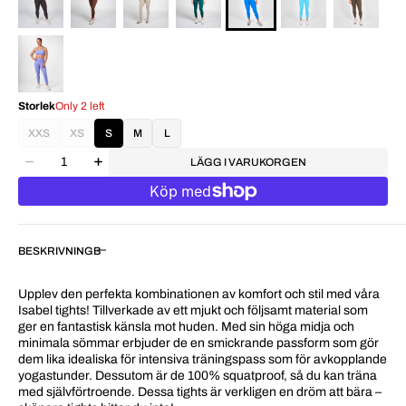
Storlek
Only 2 left
XXS
XS
S
M
L
LÄGG I VARUKORGEN
BESKRIVNING
Upplev den perfekta kombinationen av komfort och stil med våra
Isabel tights! Tillverkade av ett mjukt och följsamt material som
ger en fantastisk känsla mot huden. Med sin höga midja och
minimala sömmar erbjuder de en smickrande passform som gör
dem lika idealiska för intensiva träningspass som för avkopplande
yogastunder. Dessutom är de 100% squatproof, så du kan träna
med självförtroende. Dessa tights är verkligen en dröm att bära –