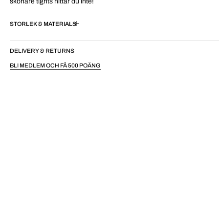
skönare tights hittar du inte!
STORLEK & MATERIAL
DELIVERY & RETURNS
BLI MEDLEM OCH FÅ 500 POÄNG