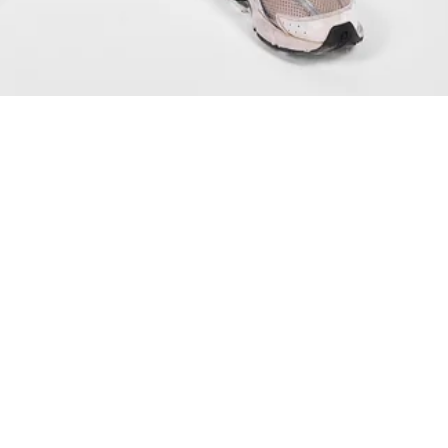
HIGH WAIST
TIGHT FIT 100% SQUAT SÄKRA
KROPPSKONTUR-PASSFORM OCH 
STRETCH
VÄLDIGT MJUKT OCH SKÖNT MATE