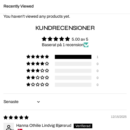
Recently Viewed
You haven't viewed any products yet.
KUNDRECENSIONER
5.00 av 5
Baserat på 1 recension
1
0
0
0
0
Sort by
12/15/2025
Hanna Othilie Lindvig Bjørsrud