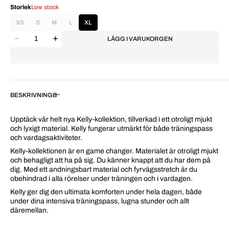
Storlek
Low stock
XS
S
M
L
XL
LÄGG I VARUKORGEN
BESKRIVNING
Upptäck vår helt nya Kelly-kollektion, tillverkad i ett otroligt mjukt
och lyxigt material. Kelly fungerar utmärkt för både träningspass
och vardagsaktiviteter.
Kelly-kollektionen är en game changer. Materialet är otroligt mjukt
och behagligt att ha på sig. Du känner knappt att du har dem på
dig. Med ett andningsbart material och fyrvägsstretch är du
obehindrad i alla rörelser under träningen och i vardagen.
Kelly ger dig den ultimata komforten under hela dagen, både
under dina intensiva träningspass, lugna stunder och allt
däremellan.