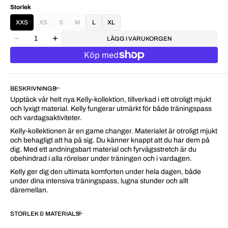
Storlek
XXS
XS
S
M
L
XL
LÄGG I VARUKORGEN
BESKRIVNING
Upptäck vår helt nya Kelly-kollektion, tillverkad i ett otroligt mjukt
och lyxigt material. Kelly fungerar utmärkt för både träningspass
och vardagsaktiviteter.
Kelly-kollektionen är en game changer. Materialet är otroligt mjukt
och behagligt att ha på sig. Du känner knappt att du har dem på
dig. Med ett andningsbart material och fyrvägsstretch är du
obehindrad i alla rörelser under träningen och i vardagen.
Kelly ger dig den ultimata komforten under hela dagen, både
under dina intensiva träningspass, lugna stunder och allt
däremellan.
STORLEK & MATERIAL