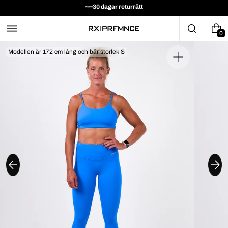
30 dagar returrätt
0
Modellen är 172 cm lång och bär storlek S