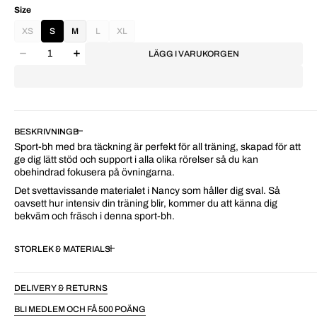
Size
XS
S
M
L
XL
LÄGG I VARUKORGEN
BESKRIVNING
Sport-bh med bra täckning är perfekt för all träning, skapad för att
ge dig lätt stöd och support i alla olika rörelser så du kan
obehindrad fokusera på övningarna.
Det svettavissande materialet i Nancy som håller dig sval. Så
oavsett hur intensiv din träning blir, kommer du att känna dig
bekväm och fräsch i denna sport-bh.
STORLEK & MATERIAL
DELIVERY & RETURNS
BLI MEDLEM OCH FÅ 500 POÄNG