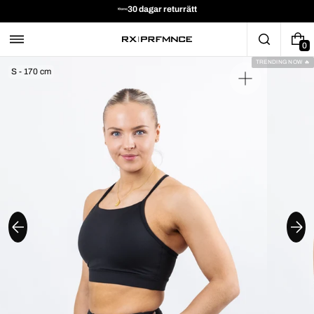
30 dagar returrätt
0
TRENDING NOW 🔥
S - 170 cm