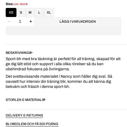
Size
Low stock
XS
S
M
L
XL
LÄGG I VARUKORGEN
BESKRIVNING
Sport-bh med bra täckning är perfekt för all träning, skapad för att
ge dig lätt stöd och support i alla olika rörelser så du kan
obehindrad fokusera på övningarna.
Det svettavissande materialet i Nancy som håller dig sval. Så
oavsett hur intensiv din träning blir, kommer du att känna dig
bekväm och fräsch i denna sport-bh.
STORLEK & MATERIAL
DELIVERY & RETURNS
BLI MEDLEM OCH FÅ 500 POÄNG