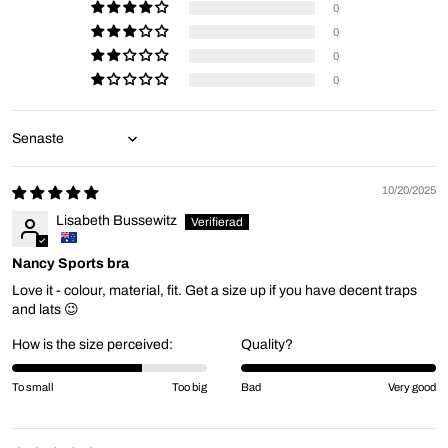
0
0
0
0
Sort by
10/20/2025
Lisabeth Bussewitz
Nancy Sports bra
Love it - colour, material, fit. Get a size up if you have decent traps
and lats 😉
How is the size perceived:
Quality?
To small
Too big
Bad
Very good