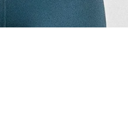
MJUKT OCH STRETCHIGT MATERI
SVETTAVVISANDE
KROPPSKONTUR-PASSFORM, BRE
OCH FOUR-WAY STRETCH
73% POLYESTER 27% SPANDEX