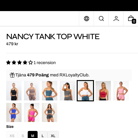
0
NANCY TANK TOP WHITE
479 kr
1 recension
Tjäna
479 Poäng
med
RXLoyaltyClub.
Size
XS
S
M
L
XL