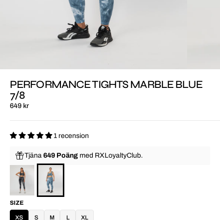
PERFORMANCE TIGHTS MARBLE BLUE
7/8
649 kr
1 recension
Tjäna
649 Poäng
med
RXLoyaltyClub.
SIZE
XS
S
M
L
XL