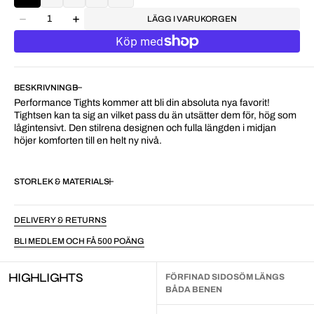
LÄGG I VARUKORGEN
BESKRIVNING
Performance Tights kommer att bli din absoluta nya favorit!
Tightsen kan ta sig an vilket pass du än utsätter dem för, hög som
lågintensivt. Den stilrena designen och fulla längden i midjan
höjer komforten till en helt ny nivå.
STORLEK & MATERIAL
DELIVERY & RETURNS
BLI MEDLEM OCH FÅ 500 POÄNG
HIGHLIGHTS
FÖRFINAD SIDOSÖM LÄNGS
BÅDA BENEN