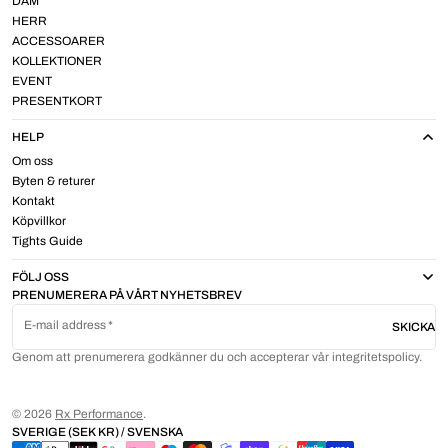
DAM
HERR
ACCESSOARER
KOLLEKTIONER
EVENT
PRESENTKORT
HELP
Om oss
Byten & returer
Kontakt
Köpvillkor
Tights Guide
FÖLJ OSS
PRENUMERERA PÅ VÅRT NYHETSBREV
E-mail address
SKICKA
Genom att prenumerera godkänner du och accepterar vår integritetspolicy.
© 2026
Rx Performance
.
SVERIGE (SEK KR) / SVENSKA