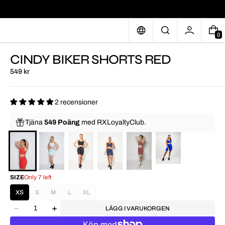
0
CINDY BIKER SHORTS RED
549 kr
2 recensioner
Tjäna
549 Poäng
med
RXLoyaltyClub.
SIZE
Only 7 left
XS
S
M
L
XL
LÄGG I VARUKORGEN