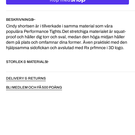
BESKRIVNING
Cindy shortsen är i tillverkade i samma material som våra
populära Performance Tights.Det stretchiga materialet är squat-
proof och håller dig torr och sval, medan den höga midjan håller
dem på plats och omfamnar dina former. Även praktiskt med den
hjälpsamma sidofickan och avslutad med Rx prfmnce i 3D logo.
STORLEK & MATERIAL
DELIVERY & RETURNS
BLI MEDLEM OCH FÅ 500 POÄNG