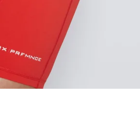
HÖG MIDJA
DUBBELT LAGER I MIDJA FÖR YTT
STABILITET OCH PERFEKT PASSF