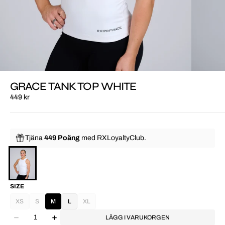
GRACE TANK TOP WHITE
449 kr
Tjäna
449 Poäng
med
RXLoyaltyClub.
SIZE
XS
S
M
L
XL
LÄGG I VARUKORGEN