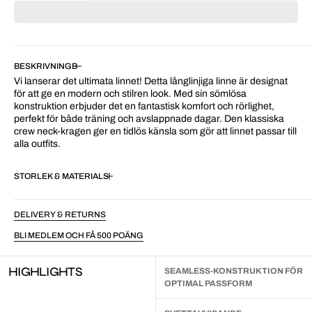
BESKRIVNING
Vi lanserar det ultimata linnet! Detta långlinjiga linne är designat
för att ge en modern och stilren look. Med sin sömlösa
konstruktion erbjuder det en fantastisk komfort och rörlighet,
perfekt för både träning och avslappnade dagar. Den klassiska
crew neck-kragen ger en tidlös känsla som gör att linnet passar till
alla outfits.
STORLEK & MATERIAL
DELIVERY & RETURNS
BLI MEDLEM OCH FÅ 500 POÄNG
HIGHLIGHTS
SEAMLESS-KONSTRUKTION FÖR
OPTIMAL PASSFORM