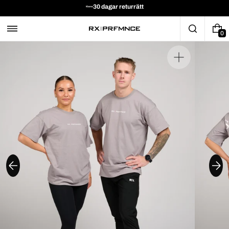
30 dagar returrätt
0