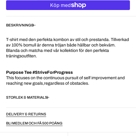
BESKRIVNING
T-shirt med den perfekta kombon av stil och prestanda. Tillverkad
av 100% bomull är denna tröjan både hållbar och bekväm.
Blanda och matcha med vår kollektion för den perfekta
träningsoutfiten.
Purpose Tee #StriveForProgress
This focuses on the continuous pursuit of self improvement and
reaching new goals,regardless of obstacles.
STORLEK & MATERIAL
DELIVERY & RETURNS
BLI MEDLEM OCH FÅ 500 POÄNG