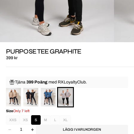
PURPOSE TEE GRAPHITE
399 kr
Tjäna
399 Poäng
med
RXLoyaltyClub.
Size
Only 7 left
XXS
XS
S
M
L
XL
LÄGG I VARUKORGEN